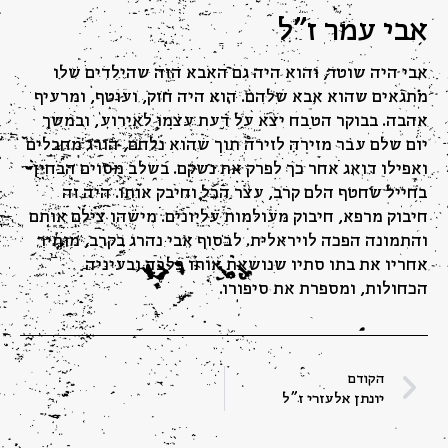
אבי עמר ז"ל
אבי היה שוטר, והוא היה גם האבא הזה שהילדים שלו
מתגאים שהוא אבא שלהם. הוא היה חזק, ועוטף, ומרעיף
אהבה. בבוקר הטבח יצא על דעת עצמו לאירוע, ובמשך
יום שלם עבר מזירה לזירה תוך שהוא נלחם, הורג מחבלים
ואפילו דואג אחר כך לפרק את נשקם. בשלב מסוים הבחין
בחייל שחטף הלם קרב, עצר הכל וחיבק אותו. היה זה
חיבוק מרפא, חיבוק מעולמות עליונים. מישהו צילם אותם
והתמונה הפכה לויראלית. לבסוף אבי נהרג בקרב, מותיר
אחריו את בתו סתיו שנושאת אותו בלבה ובעיניה
הכחולות, ומספרת את סיפורו.
הקודם
יונתן אלעזרי ז"ל