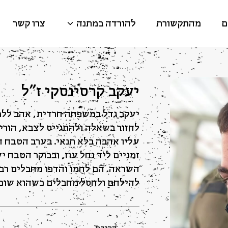
ם
מהתקשורת
להורדה במתנה
צרו קשר
יעקב קרסינסקי ז"ל
יעקב גדל במשפחה חרדית, אהב ללמ
לחזור בשאלה ולהתגייס לצבא, הוריו
עליו אהבה בלא תנאי. בערב הטבח הו
זמניים ליד נחל עוז, ובבוקר הטבח 
השראה. הם לחמו והדפו מחבלים רבי
להילחם ולחסל מחבלים כשהוא שוכב
הקודם